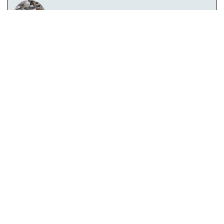
Brita 3
Brita 4
Brita Corrida
BGS
Rachão